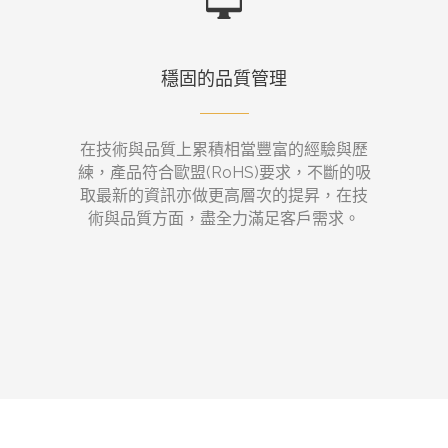
穩固的品質管理
在技術與品質上累積相當豐富的經驗與歷
練，產品符合歐盟(RoHS)要求，不斷的吸
取最新的資訊亦做更高層次的提昇，在技
術與品質方面，盡全力滿足客戶需求。