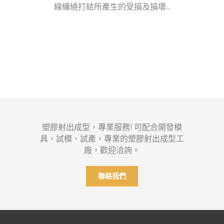
線纏繞打結所產生的受損及損壞...
塑膠射出成型，專業服務! 可配合開發模
具、試模、試產，專業的塑膠射出成型工
廠，歡迎洽詢。
聯絡我們