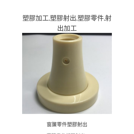
塑膠加工,塑膠射出,塑膠零件,射
出加工
窗簾零件塑膠射出