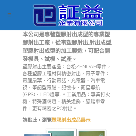
本公司是專營塑膠射出成型的專業塑
膠射出工廠，從事塑膠射出,射出成型,
塑膠射出成型的加工製造，可配合開
發模具、試模、試產。
塑膠射出主要產品：台松ZENOAH零件，
各種塑膠工程材料精密射出，電子零件：
電腦扇葉、行動電話、充電器、汽車電
視、筆記型電腦、記憶卡、衛星導航
(GPS)、LED燈等…。工業用品：專業打火
機、特殊酒精燈、精美燈飾、腳踏車零
件，更有精密之PC射出。
請點此，瀏覽
塑膠射出成品展示