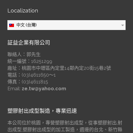
Localization
中文 (台灣)
証益企業有限公司
聯絡人：郭先生
統一編號：16251299
廠址：桃園市中壢區內定里14鄰內定20街15巷2號
電話：(03)4611650～1
傳真：(03)4611815
Email:
ze.tw@yahoo.com
塑膠射出成型製造，專業迅速
本公司位於桃園，專營塑膠射出成型，從事塑膠射出,射
出成型,塑膠射出成型的加工製造，週邊的台北、新竹縣