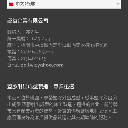
中文 (台灣)
証益企業有限公司
聯絡人：郭先生
統一編號：16251299
廠址：桃園市中壢區內定里14鄰內定20街15巷2號
電話：(03)4611650～1
傳真：(03)4611815
Email:
ze.tw@yahoo.com
塑膠射出成型製造，專業迅速
本公司位於桃園，專營塑膠射出成型，從事塑膠射出,射
出成型,塑膠射出成型的加工製造，週邊的台北、新竹縣
市具有產業群聚的優勢，紮實的供應鏈與地利之便。工
廠管理良好為客戶提供品質穩定與交期準確的服務。