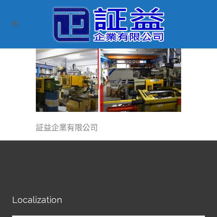
証益企業有限公司
Localization