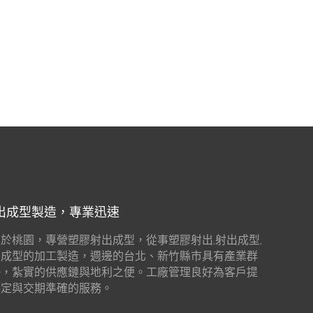
出成型製造，專業迅速
於桃園，專營塑膠射出成型，從事塑膠射出,射出成型,
出成型的加工製造，週邊的台北、新竹縣市具有產業群
勢，紮實的供應鏈與地利之便。工廠管理良好為客戶提
穩定與交期準確的服務。