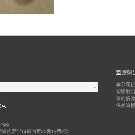
塑膠射
本公司位
塑膠射
聚的優
公司
供品質
299
區內定里14鄰內定20街15巷2號