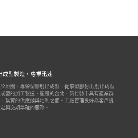
出成型製造，專業迅速
於桃園，專營塑膠射出成型，從事塑膠射出,射出成型,
出成型的加工製造，週邊的台北、新竹縣市具有產業群
勢，紮實的供應鏈與地利之便。工廠管理良好為客戶提
穩定與交期準確的服務。