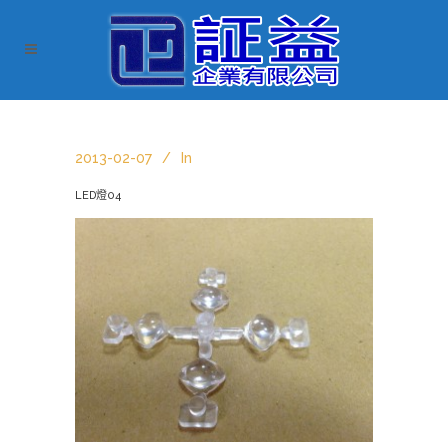
2013-02-07
In
LED燈04