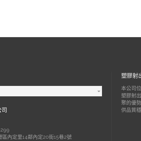
塑膠射
本公司位
塑膠射
聚的優
公司
供品質
299
區內定里14鄰內定20街15巷2號