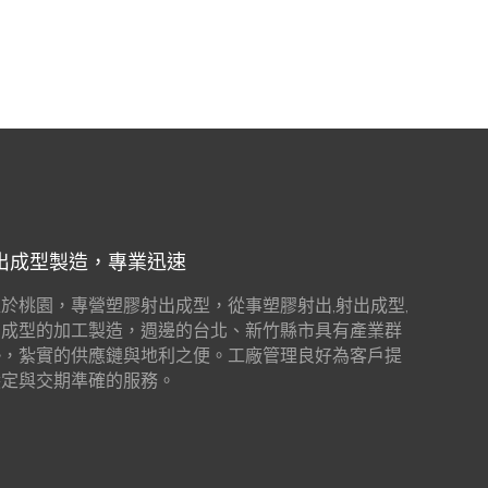
出成型製造，專業迅速
於桃園，專營塑膠射出成型，從事塑膠射出,射出成型,
出成型的加工製造，週邊的台北、新竹縣市具有產業群
勢，紮實的供應鏈與地利之便。工廠管理良好為客戶提
穩定與交期準確的服務。