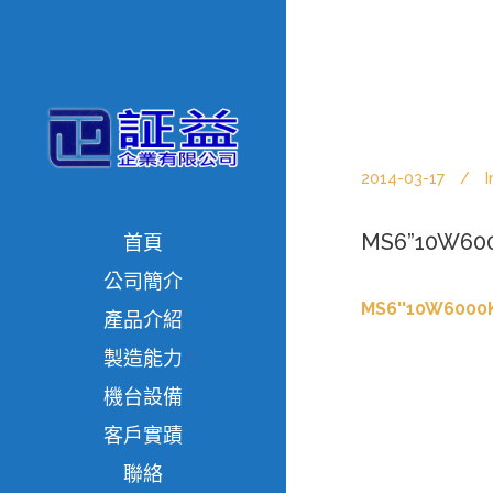
2014-03-17
I
MS6”10W60
首頁
公司簡介
MS6''10W6000
產品介紹
製造能力
機台設備
客戶實蹟
聯絡