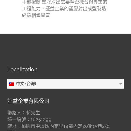
手機按鍵 塑膠射出需要精密機台與專業的
工程能力，証益企業的塑膠射出成型製造
經驗相當豐富
Localization
中文 (台灣)
証益企業有限公司
聯絡人：郭先生
統一編號：16251299
廠址：桃園市中壢區內定里14鄰內定20街15巷2號