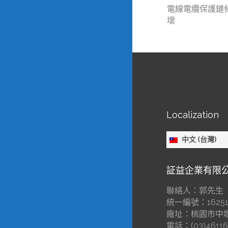
電線電纜保護鏈
壞
Localization
中文 (台灣)
証益企業有限
聯絡人：郭先生
統一編號：16251
廠址：桃園市中壢
電話：(03)4611