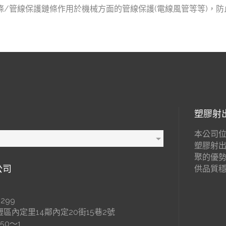
條/管線保護鏈條作用於機械方面的管線保護(電線風管等等)，
塑膠射
本公司位
塑膠射
聚的優
公司
供品質
299
區內定里14鄰內定20街15巷2號
650～1