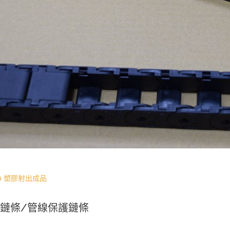
n
塑膠射出成品
鏈條/管線保護鏈條