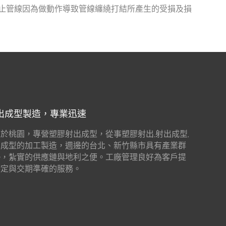
防止管線因為做動作導致管線纏繞打結所產生的受損及損
出成型製造，專業迅速
於桃園，專營塑膠射出成型，從事塑膠射出,射出成型,
出成型的加工製造，週邊的台北、新竹縣市具有產業群
勢，紮實的供應鏈與地利之便。工廠管理良好為客戶提
穩定與交期準確的服務。