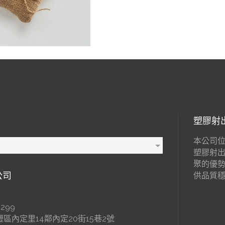
塑膠射
本公司位
塑膠射
聚的優
公司
供品質
299
區內定里14鄰內定20街15巷2號