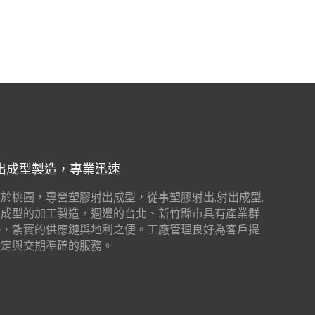
出成型製造，專業迅速
於桃園，專營塑膠射出成型，從事塑膠射出,射出成型,
出成型的加工製造，週邊的台北、新竹縣市具有產業群
勢，紮實的供應鏈與地利之便。工廠管理良好為客戶提
穩定與交期準確的服務。