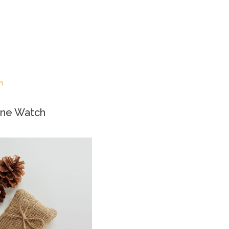
In
one Watch