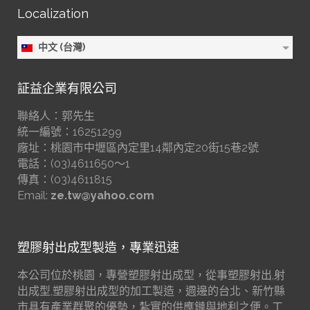
Localization
中文 (台灣)
証益企業有限公司
聯絡人：郭先生
統一編號：16251299
廠址：桃園市中壢區內定里14鄰內定20街15巷2號
電話：(03)4611650～1
傳真：(03)4611815
Email:
ze.tw@yahoo.com
塑膠射出成型製造，專業迅速
本公司位於桃園，專營塑膠射出成型，從事塑膠射出,射
出成型,塑膠射出成型的加工製造，週邊的台北、新竹縣
市具有產業群聚的優勢，紮實的供應鏈與地利之便。工