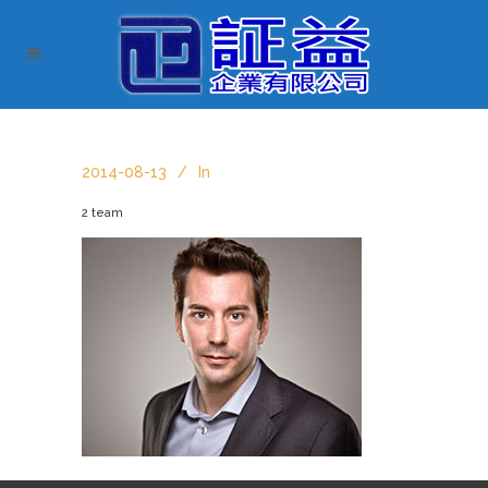
2014-08-13
In
2 team