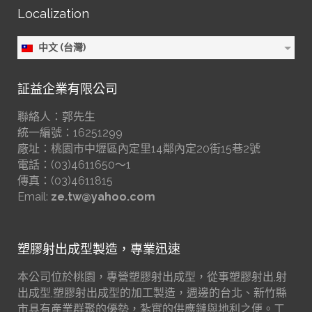
Localization
中文 (台灣)
証益企業有限公司
聯絡人：郭先生
統一編號：16251299
廠址：桃園市中壢區內定里14鄰內定20街15巷2號
電話：(03)4611650～1
傳真：(03)4611815
Email:
ze.tw@yahoo.com
塑膠射出成型製造，專業迅速
本公司位於桃園，專營塑膠射出成型，從事塑膠射出,射
出成型,塑膠射出成型的加工製造，週邊的台北、新竹縣
市具有產業群聚的優勢，紮實的供應鏈與地利之便。工