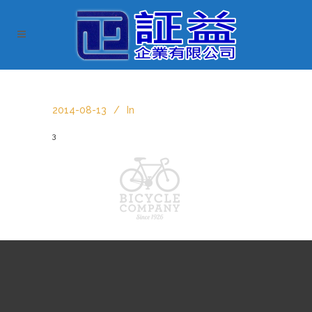
2014-08-13
In
3