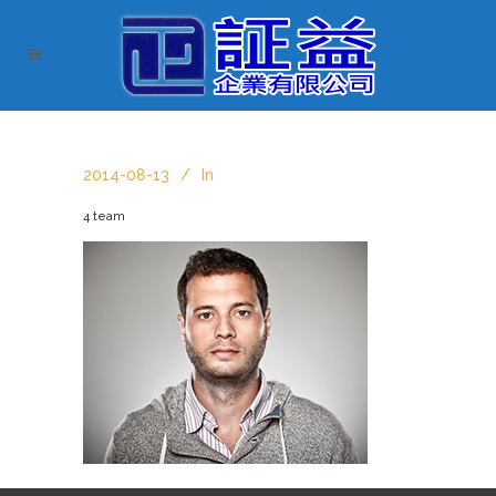
2014-08-13
In
4 team