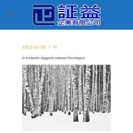
2013-10-29
In
b-icelands-biggest-volcano-timelapse