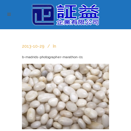
2013-10-29
In
b-madrids-photographer-marathon-01