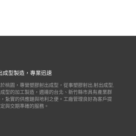
出成型製造，專業迅速
於桃園，專營塑膠射出成型，從事塑膠射出,射出成型,
出成型的加工製造，週邊的台北、新竹縣市具有產業群
勢，紮實的供應鏈與地利之便。工廠管理良好為客戶提
穩定與交期準確的服務。