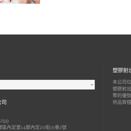
塑膠射
本公司位
塑膠射
聚的優
公司
供品質
299
區內定里14鄰內定20街15巷2號