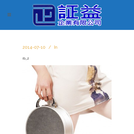
2014-07-10
In
ib_2