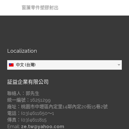
窗簾零件塑膠射出
Localization
中文 (台灣)
証益企業有限公司
聯絡人：郭先生
統一編號：16251299
廠址：桃園市中壢區內定里14鄰內定20街15巷2號
電話：(03)4611650～1
傳真：(03)4611815
Email:
ze.tw@yahoo.com