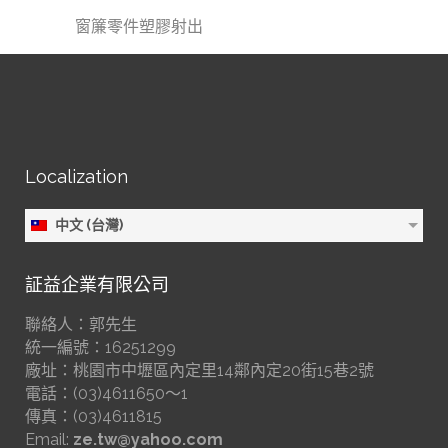
窗簾零件塑膠射出
Localization
中文 (台灣)
証益企業有限公司
聯絡人：郭先生
統一編號：16251299
廠址：桃園市中壢區內定里14鄰內定20街15巷2號
電話：(03)4611650～1
傳真：(03)4611815
Email:
ze.tw@yahoo.com