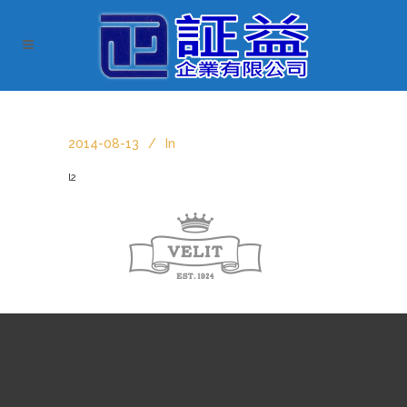
2014-08-13
In
l2