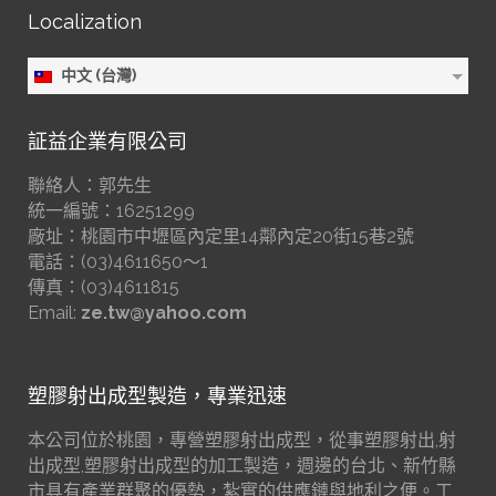
Localization
中文 (台灣)
証益企業有限公司
聯絡人：郭先生
統一編號：16251299
廠址：桃園市中壢區內定里14鄰內定20街15巷2號
電話：(03)4611650～1
傳真：(03)4611815
Email:
ze.tw@yahoo.com
塑膠射出成型製造，專業迅速
本公司位於桃園，專營塑膠射出成型，從事塑膠射出,射
出成型,塑膠射出成型的加工製造，週邊的台北、新竹縣
市具有產業群聚的優勢，紮實的供應鏈與地利之便。工