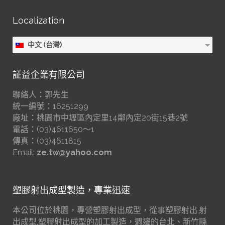
Localization
中文 (台灣)
証益企業有限公司
聯絡人：郭先生
統一編號：16251299
廠址：桃園市中壢區內定里14鄰內定20街15巷2號
電話：(03)4611650～1
傳真：(03)4611815
Email:
ze.tw@yahoo.com
塑膠射出成型製造，專業迅速
本公司位於桃園，專營塑膠射出成型，從事塑膠射出,射
出成型,塑膠射出成型的加工製造，週邊的台北、新竹縣