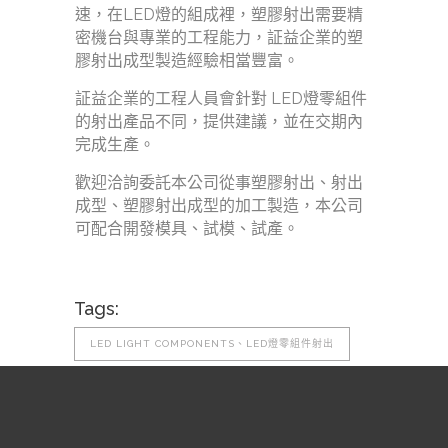
速，在LED燈的組成裡，塑膠射出需要精
密機台與專業的工程能力，証益企業的塑
膠射出成型製造經驗相當豐富。
証益企業的工程人員會針對 LED燈零組件
的射出產品不同，提供建議，並在交期內
完成生產。
歡迎洽詢委託本公司從事塑膠射出、射出
成型、塑膠射出成型的加工製造，本公司
可配合開發模具、試模、試產。
Tags:
LED LIGHT COMPONENTS、LED燈零組件射出