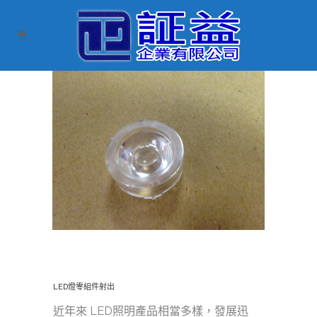
LED燈零組件射出
近年來 LED照明產品相當多樣，發展迅