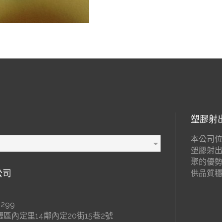
塑膠射
本公司位
塑膠射
聚的優
公司
供品質
299
區內定里14鄰內定20街15巷2號