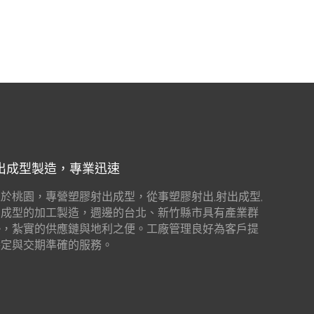
出成型製造，專業迅速
於桃園，專營塑膠射出成型，從事塑膠射出,射出成型,
出成型的加工製造，週邊的台北、新竹縣市具有產業群
勢，紮實的供應鏈與地利之便。工廠管理良好為客戶提
穩定與交期準確的服務。