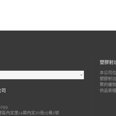
塑膠射
本公司位
塑膠射
聚的優
公司
供品質
299
區內定里14鄰內定20街15巷2號