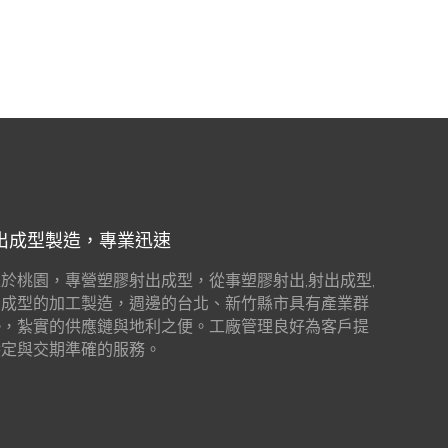
出成型製造，專業迅速
於桃園，專營塑膠射出成型，從事塑膠射出,射出成型,
出成型的加工製造，週邊的台北、新竹縣市具有產業群
勢，紮實的供應鏈與地利之便。工廠管理良好為客戶提
穩定與交期準確的服務。