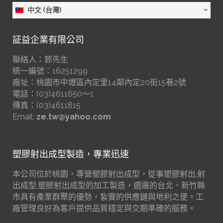
中文 (台灣)
証益企業有限公司
聯絡人：郭先生
統一編號：16251299
廠址：桃園市中壢區內定里14鄰內定20街15巷2號
電話：(03)4611650～1
傳真：(03)4611815
Email:
ze.tw@yahoo.com
塑膠射出成型製造，專業迅速
本公司位於桃園，專營塑膠射出成型，從事塑膠射出,射
出成型,塑膠射出成型的加工製造，週邊的台北、新竹縣
市具有產業群聚的優勢，紮實的供應鏈與地利之便。工
廠管理良好為客戶提供品質穩定與交期準確的服務。