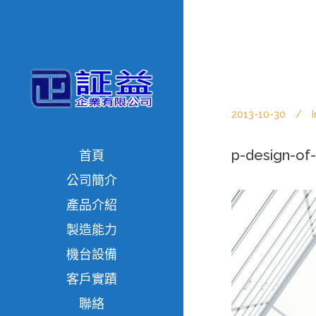
2013-10-30
I
p-design-of
首頁
公司簡介
產品介紹
製造能力
機台設備
客戶實蹟
聯絡