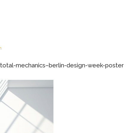
n
-total-mechanics–berlin-design-week-poster