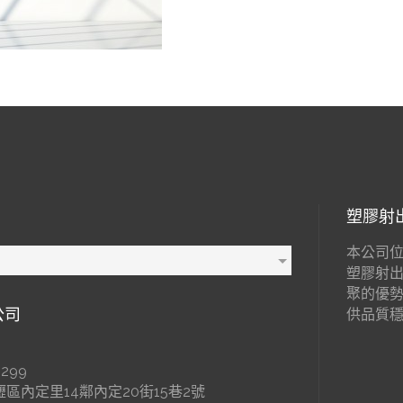
塑膠射
本公司位
塑膠射
聚的優
公司
供品質
299
區內定里14鄰內定20街15巷2號