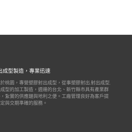
出成型製造，專業迅速
於桃園，專營塑膠射出成型，從事塑膠射出,射出成型,
出成型的加工製造，週邊的台北、新竹縣市具有產業群
勢，紮實的供應鏈與地利之便。工廠管理良好為客戶提
穩定與交期準確的服務。