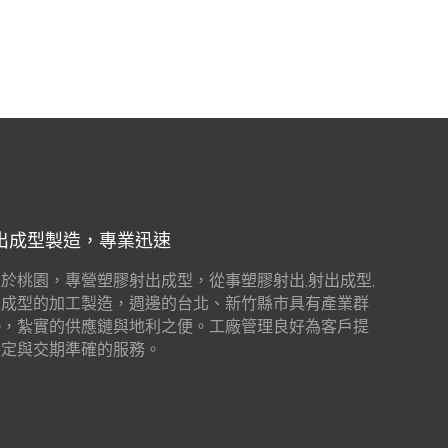
出成型製造，專業迅速
於桃園，專營塑膠射出成型，從事塑膠射出,射出成型,
出成型的加工製造，週邊的台北、新竹縣市具有產業群
勢，紮實的供應鏈與地利之便。工廠管理良好為客戶提
穩定與交期準確的服務。