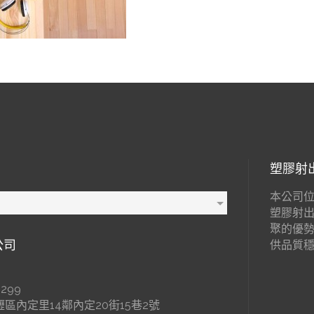
塑膠射
本公司位
塑膠射
聚的優
公司
供品質
299
區內定里14鄰內定20街15巷2號