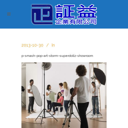
2013-10-30
In
p-smash-pop-art-storm–superdollz-showroom