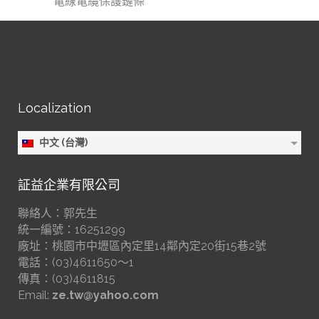
電線電纜保護鏈條
Localization
中文 (台灣)
証益企業有限公司
聯絡人：郭先生
統一編號：16251299
廠址：桃園市中壢區內定里14鄰內定20街15巷2號
電話：(03)4611650～1
傳真：(03)4611815
Email:
ze.tw@yahoo.com