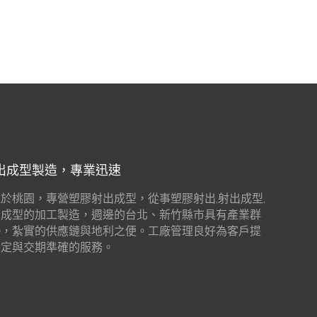
出成型製造，專業迅速
於桃園，專營塑膠射出成型，從事塑膠射出,射出成型,
出成型的加工製造，週邊的台北、新竹縣市具有產業群
勢，紮實的供應鏈與地利之便。工廠管理良好為客戶提
穩定與交期準確的服務。