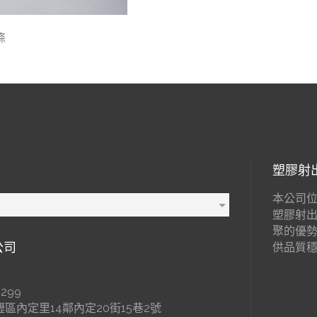
條
塑膠射
本公司位
塑膠射
聚的優
公司
供品質
299
區內定里14鄰內定20街15巷2號