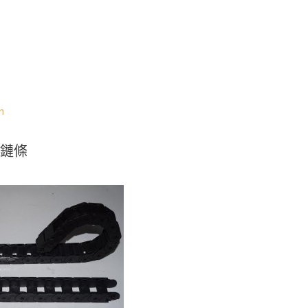
In
鏈條