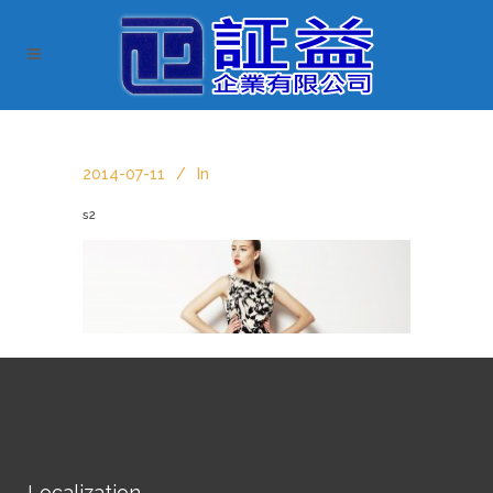
2014-07-11
In
s2
Localization