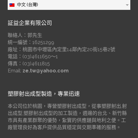
中文 (台灣)
証益企業有限公司
聯絡人：郭先生
統一編號：16251299
廠址：桃園市中壢區內定里14鄰內定20街15巷2號
電話：(03)4611650～1
傳真：(03)4611815
Email:
ze.tw@yahoo.com
塑膠射出成型製造，專業迅速
本公司位於桃園，專營塑膠射出成型，從事塑膠射出,射
出成型,塑膠射出成型的加工製造，週邊的台北、新竹縣
市具有產業群聚的優勢，紮實的供應鏈與地利之便。工
廠管理良好為客戶提供品質穩定與交期準確的服務。